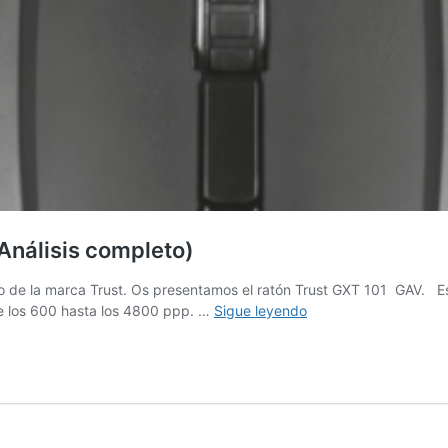
Análisis completo)
e la marca Trust. Os presentamos el ratón Trust GXT 101 GAV. Este
Trust
de los 600 hasta los 4800 ppp. …
Sigue leyendo
GXT
101
GAV
Review
en
Español