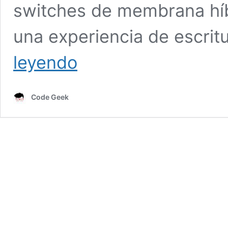
switches de membrana híb
una experiencia de escri
Disfrutar
leyendo
la
ventaja
hibrida
Code Geek
con
el
nuevo
teclado
Razer
Ornata
V2