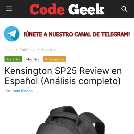
Inicio
Portátiles
Mochilas
Portátiles
Mochilas
Ordenadores
Kensington SP25 Review en
Español (Análisis completo)
Por
Juan Blanco