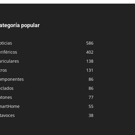
ategoría popular
ticias
586
riféricos
402
riculares
138
tros
131
omponentes
86
eclados
86
atones
77
martHome
55
tavoces
38