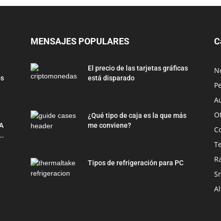
MENSAJES POPULARES
C
El precio de las tarjetas gráficas
No
os
está disparado
Pe
Au
O
¿Qué tipo de caja es la que más
A
me conviene?
C
..
T
R
9
Tipos de refrigeración para PC
S
Al