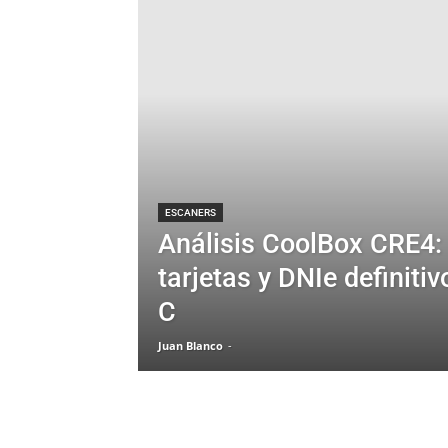
ESCANERS
Análisis CoolBox CRE4: 
tarjetas y DNIe definiti
C
Juan Blanco
-