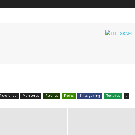
icrófonos
Monitores
Ratones
Redes
Sillas gaming
Teclados