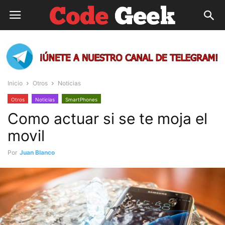
Inicio
Otros
Noticias
Otros
Noticias
SmartPhones
Como actuar si se te moja el
movil
Por
Juan Blanco