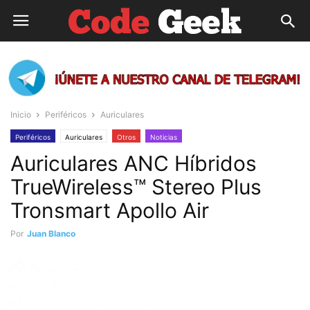
Inicio
Periféricos
Auriculares
Periféricos
Auriculares
Otros
Noticias
Auriculares ANC Híbridos
TrueWireless™ Stereo Plus
Tronsmart Apollo Air
Por
Juan Blanco