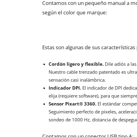
Contamos con un pequeño manual a modo
según el color que marque:
Estas son algunas de sus características 
Cordón ligero y flexible.
Dile adiós a la
Nuestro cable trenzado patentado es ultra 
sensación casi inalámbrica.
Indicador DPI.
El indicador de DPI dedic
elija (requiere software), para que siempr
Sensor Pixart® 3360.
El estándar competi
Seguimiento perfecto de píxeles, acelerac
sondeo de 1000 Hz, distancia de despeg
Contamos con un conector USB tipo A: