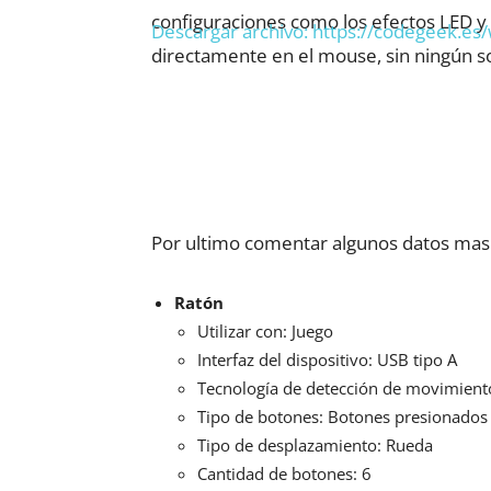
configuraciones como los efectos LED y
Descargar archivo: https://codegeek.e
directamente en el mouse, sin ningún s
00:00
Utiliza las teclas de flecha arriba/ab
Por ultimo comentar algunos datos mas 
Ratón
Utilizar con: Juego
Interfaz del dispositivo: USB tipo A
Tecnología de detección de movimient
Tipo de botones: Botones presionados
Tipo de desplazamiento: Rueda
Cantidad de botones: 6