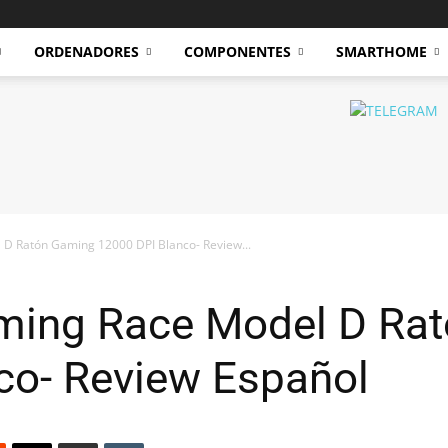
ORDENADORES
COMPONENTES
SMARTHOME
 D Ratón Gaming 12000 DPI Blanco- Review...
ming Race Model D Ra
co- Review Español