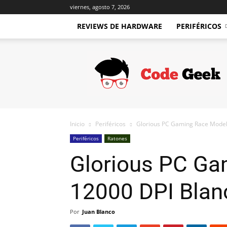
viernes, agosto 7, 2026
REVIEWS DE HARDWARE
PERIFÉRICOS
Code
Geek
Inicio
Periféricos
Glorious PC Gaming Race Model
Periféricos
Ratones
Glorious PC Ga
12000 DPI Blan
Por
Juan Blanco