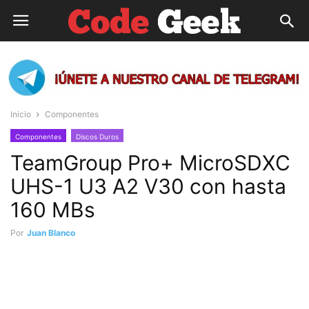
Inicio
Componentes
Componentes
Discos Duros
TeamGroup Pro+ MicroSDXC
UHS-1 U3 A2 V30 con hasta
160 MBs
Por
Juan Blanco