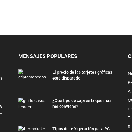
MENSAJES POPULARES
C
El precio de las tarjetas gráficas
No
os
está disparado
Pe
Au
O
¿Qué tipo de caja es la que más
A
me conviene?
C
..
T
R
9
Tipos de refrigeración para PC