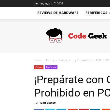
viernes, agosto 7, 2026
REVIEWS DE HARDWARE
PERIFÉRICOS
Code
Geek
Inicio
Otros
Noticias
¡Prepárate con G2A.COM p
Otros
Noticias
¡Prepárate con 
Prohibido en P
Por
Juan Blanco