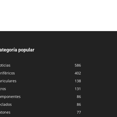
ategoría popular
ticias
586
riféricos
402
riculares
138
tros
131
omponentes
86
eclados
86
atones
77