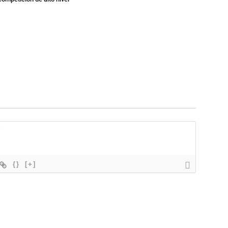
{}
[+]