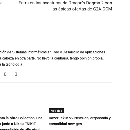
de
Entra en las aventuras de Dragon’s Dogma 2 con
las épicas ofertas de G2A.COM
ción de Sistemas Informáticos en Red y Desarrollo de Aplicaciones
la cabeza en otra parte. No llevo la contraria, tengo opinión propia.
 la tecnología.
Noticias
ta la NiKo Collection, una
Razer Iskur V2 NewGen, ergonomía y
junto a Nikola “NiKo”
comodidad new gen
ompetición de alto nivel