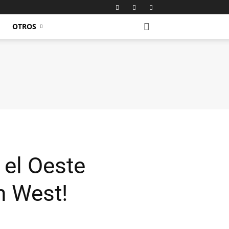
OTROS
 el Oeste
n West!