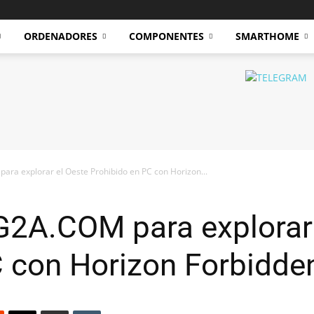
ORDENADORES
COMPONENTES
SMARTHOME
ara explorar el Oeste Prohibido en PC con Horizon...
G2A.COM para explorar
C con Horizon Forbidde