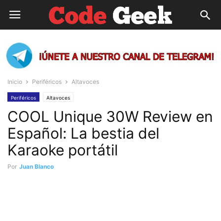
Inicio
Periféricos
Altavoces
Periféricos
Altavoces
COOL Unique 30W Review en
Español: La bestia del
Karaoke portátil
Por
Juan Blanco