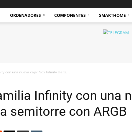
ORDENADORES
COMPONENTES
SMARTHOME
ity con una nueva caja: Nox Infinity Delta,...
milia Infinity con una 
 una semitorre con ARGB