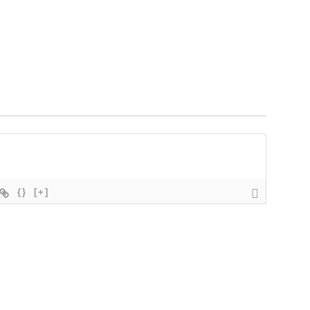
{}
[+]