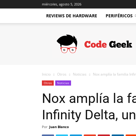
miércoles, agosto 5, 2026
REVIEWS DE HARDWARE
PERIFÉRICOS
Code
Geek
Inicio
Otros
Noticias
Nox amplía la familia Infin
Otros
Noticias
Nox amplía la fa
Infinity Delta,
Por
Juan Blanco