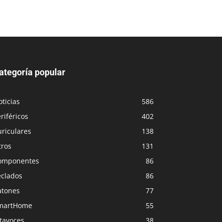
ategoría popular
ticias
586
riféricos
402
riculares
138
tros
131
omponentes
86
eclados
86
atones
77
martHome
55
tavoces
38