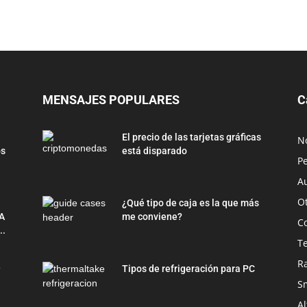
MENSAJES POPULARES
C
El precio de las tarjetas gráficas
No
os
está disparado
Pe
Au
O
¿Qué tipo de caja es la que más
A
me conviene?
C
..
T
R
9
Tipos de refrigeración para PC
S
Al