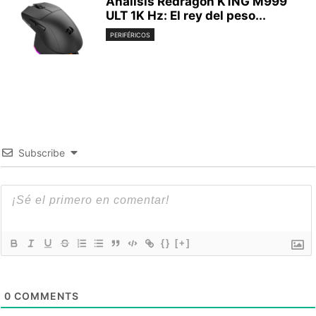
Análisis Redragon K1NG M999
ULT 1K Hz: El rey del peso...
PERIFÉRICOS
Subscribe
{}
[+]
0
COMMENTS