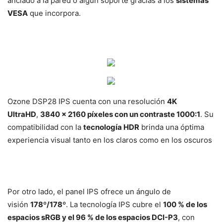
anclado a la pared o algún soporte gracias a los
sistemas
VESA
que incorpora.
Ozone DSP28 IPS cuenta con una resolución
4K
UltraHD
,
3840 x 2160 píxeles con un contraste 1000:1
. Su
compatibilidad con la
tecnología HDR
brinda una óptima
experiencia visual tanto en los claros como en los oscuros
Por otro lado, el panel IPS ofrece un ángulo de
visión
178º/178º
. La tecnología IPS cubre el
100 % de los
espacios sRGB y el 96 % de los espacios DCI-P3
, con