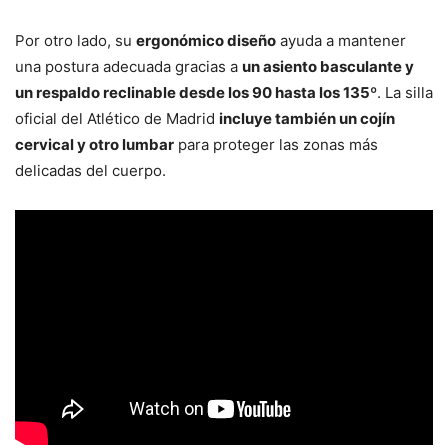
Por otro lado, su
ergonómico diseño
ayuda a mantener
una postura adecuada gracias a
un asiento basculante y
un respaldo reclinable desde los 90 hasta los 135º
. La silla
oficial del Atlético de Madrid
incluye también un cojín
cervical y otro lumbar
para proteger las zonas más
delicadas del cuerpo.