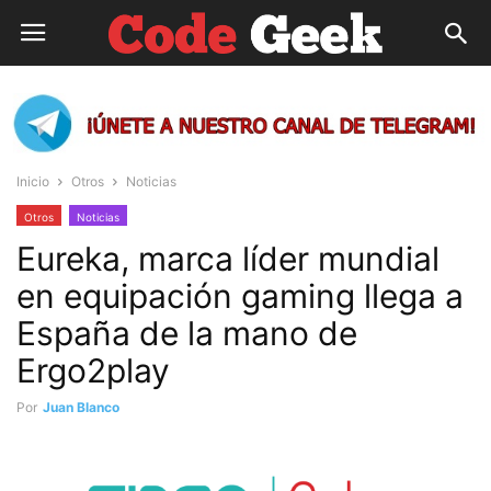
Inicio
Otros
Noticias
Otros
Noticias
Eureka, marca líder mundial
en equipación gaming llega a
España de la mano de
Ergo2play
Por
Juan Blanco