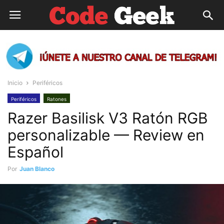
Inicio
Periféricos
Periféricos
Ratones
Razer Basilisk V3 Ratón RGB
personalizable — Review en
Español
Por
Juan Blanco