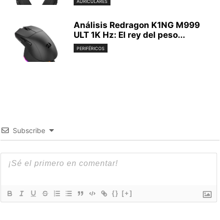
AURICULARES
Análisis Redragon K1NG M999
ULT 1K Hz: El rey del peso...
PERIFÉRICOS
Subscribe
{}
[+]