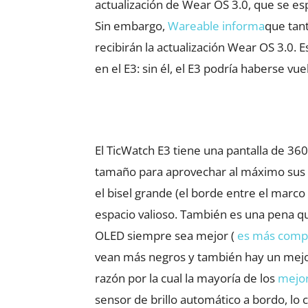
actualización de Wear OS 3.0, que se esp
(se
Sin embargo,
Wareable informa
que tan
abre
recibirán la actualización Wear OS 3.0. 
en
en el E3: sin él, el E3 podría haberse vu
una
pestaña
nueva)
El TicWatch E3 tiene una pantalla de 360 
tamaño para aprovechar al máximo sus c
el bisel grande (el borde entre el marco
espacio valioso. También es una pena q
OLED siempre sea mejor (
es más compl
vean más negros y también hay un mejor
razón por la cual la mayoría de los
mejor
sensor de brillo automático a bordo, lo c