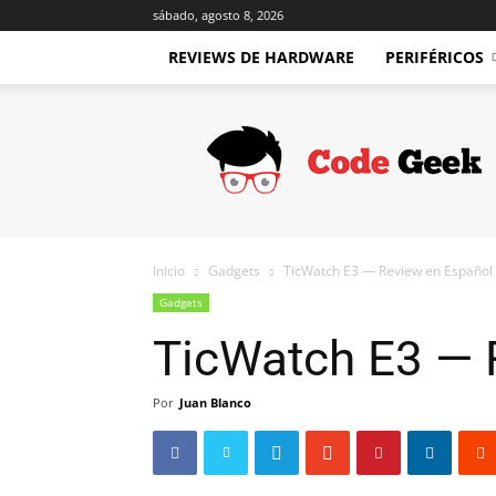
sábado, agosto 8, 2026
REVIEWS DE HARDWARE
PERIFÉRICOS
Code
Geek
Inicio
Gadgets
TicWatch E3 — Review en Español
Gadgets
TicWatch E3 — 
Por
Juan Blanco