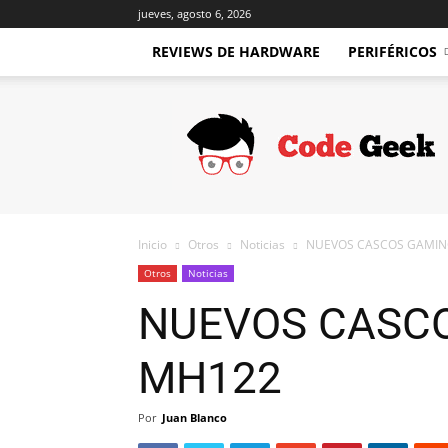
jueves, agosto 6, 2026
REVIEWS DE HARDWARE
PERIFÉRICOS
Code
Geek
Inicio
Otros
Noticias
NUEVOS CASCOS GAMING
Otros
Noticias
NUEVOS CASCO
MH122
Por
Juan Blanco