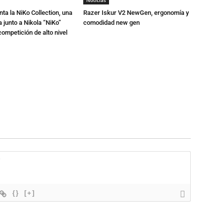
Noticias
ta la NiKo Collection, una
Razer Iskur V2 NewGen, ergonomía y
junto a Nikola “NiKo”
comodidad new gen
ompetición de alto nivel
{}
[+]