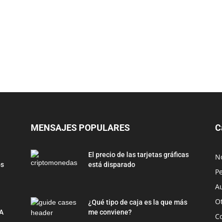
MENSAJES POPULARES
C
El precio de las tarjetas gráficas
No
os
está disparado
Pe
Au
O
¿Qué tipo de caja es la que más
A
me conviene?
C