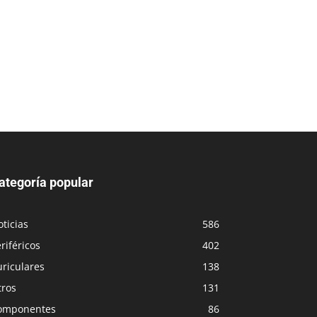
ategoría popular
ticias
586
riféricos
402
riculares
138
tros
131
omponentes
86