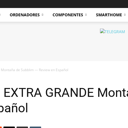
ORDENADORES
COMPONENTES
SMARTHOME
 Montaña de Subblim — Review en Español
GB EXTRA GRANDE Mont
pañol