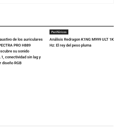
Periféricos
austivo de los auriculares
Análisis Redragon K1NG M999 ULT 1K
PECTRA PRO H889
Hz: El rey del peso pluma
escubre su sonido
.1, conectividad sin lag y
r diseño RGB