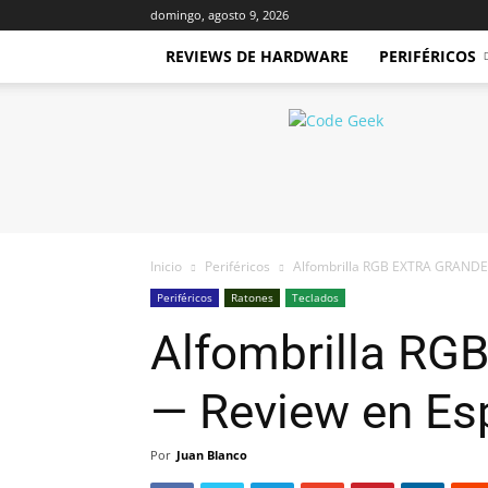
domingo, agosto 9, 2026
REVIEWS DE HARDWARE
PERIFÉRICOS
Code
Geek
Inicio
Periféricos
Alfombrilla RGB EXTRA GRANDE
Periféricos
Ratones
Teclados
Alfombrilla R
— Review en Es
Por
Juan Blanco