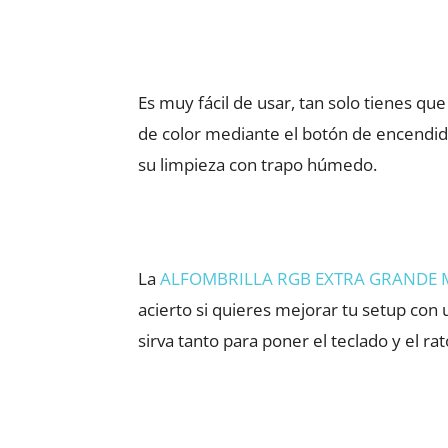
00:00
Utiliza las teclas de flecha arriba/ab
Es muy fácil de usar, tan solo tienes q
de color mediante el botón de encendido
su limpieza con trapo húmedo.
La
ALFOMBRILLA RGB EXTRA GRANDE
acierto si quieres mejorar tu setup con
sirva tanto para poner el teclado y el r