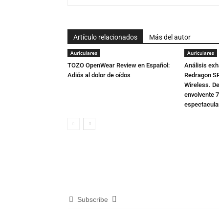
Artículo relacionados
Más del autor
Auriculares
Auriculares
TOZO OpenWear Review en Español:
Análisis exh
Adiós al dolor de oídos
Redragon S
Wireless. D
envolvente 7
espectacula
Subscribe