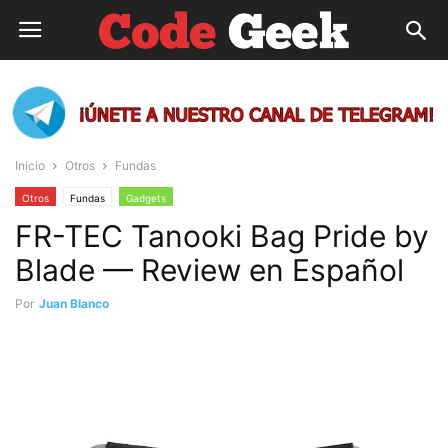
Inicio
Otros
Fundas
Otros
Fundas
Gadgets
FR-TEC Tanooki Bag Pride by
Blade — Review en Español
Por
Juan Blanco