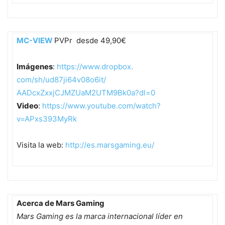
MC-VIEW
PVPr desde 49,90€
Imágenes
:
https://www.dropbox.
com/sh/ud87ji64v08o6it/
AADcxZxxjCJMZUaM2UTM9Bk0a?dl=0
Video
:
https://www.youtube.
com/watch?
v=APxs393MyRk
Visita la web:
http://es.marsgaming.eu/
Acerca de Mars Gaming
Mars Gaming es la marca internacional líder en