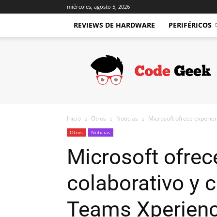
miércoles, agosto 5, 2026
REVIEWS DE HARDWARE
PERIFÉRICOS
Code
Geek
Inicio
Otros
Noticias
Microsoft ofrece experien
Otros
Noticias
Microsoft ofrec
colaborativo y 
Teams Xperien