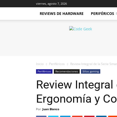
viernes, agosto 7, 2026
REVIEWS DE HARDWARE
PERIFÉRICOS
Code
Geek
Inicio
Periféricos
Review Integral de la Serie Smar
Periféricos
Recomendaciones
Sillas gaming
Review Integral
Ergonomía y Con
Por
Juan Blanco