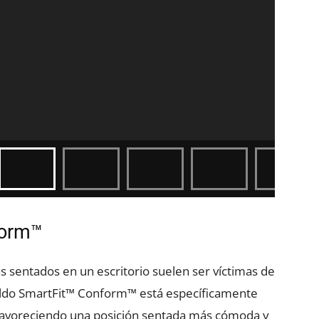
form™
s sentados en un escritorio suelen ser víctimas de
paldo SmartFit™ Conform™ está específicamente
favoreciendo una posición sentada más cómoda y