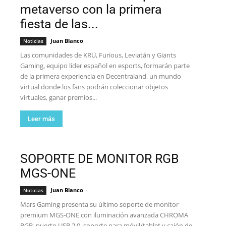
metaverso con la primera
fiesta de las...
Juan Blanco
-
Noticias
Las comunidades de KRÜ, Furious, Leviatán y Giants
Gaming, equipo líder español en esports, formarán parte
de la primera experiencia en Decentraland, un mundo
virtual donde los fans podrán coleccionar objetos
virtuales, ganar premios...
Leer más
SOPORTE DE MONITOR RGB
MGS-ONE
Juan Blanco
-
Noticias
Mars Gaming presenta su último soporte de monitor
premium MGS-ONE con iluminación avanzada CHROMA
RGB, puerto USB 2.0, soporte para móvil/tablet y cajón de