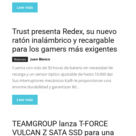
Leer más
Trust presenta Redex, su nuevo
ratón inalámbrico y recargable
para los gamers más exigentes
Juan Blanco
-
Noticias
Cuenta con más de 50 horas de batería sin necesidad de
recarga y un sensor óptico ajustable de hasta 10.000 dpi
Sus interruptores mecánicos Kailh le proporcionan una
enorme durabilidad y garantizan 80...
Leer más
TEAMGROUP lanza T-FORCE
VULCAN Z SATA SSD para una