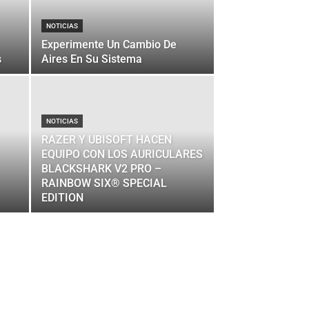
NOTICIAS
Experimente Un Cambio De
s
Aires En Su Sistema
NOTICIAS
RAZER Y UBISOFT HACEN
EQUIPO CON LOS AURICULARES
BLACKSHARK V2 PRO –
RAINBOW SIX® SPECIAL
EDITION