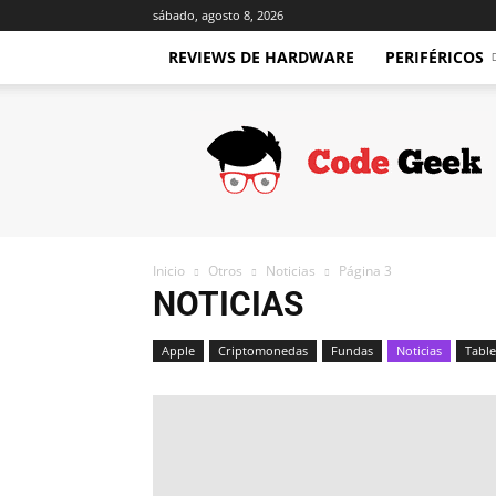
sábado, agosto 8, 2026
REVIEWS DE HARDWARE
PERIFÉRICOS
Code
Geek
Inicio
Otros
Noticias
Página 3
NOTICIAS
Apple
Criptomonedas
Fundas
Noticias
Table