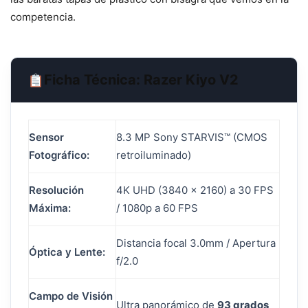
competencia.
Ficha Técnica: Razer Kiyo V2
Sensor
8.3 MP Sony STARVIS™ (CMOS
Fotográfico:
retroiluminado)
Resolución
4K UHD (3840 x 2160) a 30 FPS
Máxima:
/ 1080p a 60 FPS
Distancia focal 3.0mm / Apertura
Óptica y Lente:
f/2.0
Campo de Visión
Ultra panorámico de
93 grados